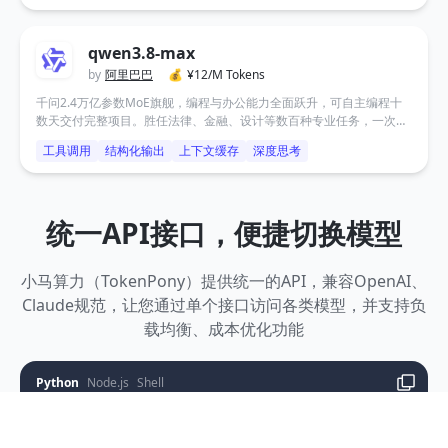
程、知识工作和推理等前沿智能场景而设计。
qwen3.8-max
by
阿里巴巴
💰
¥
12/M Tokens
千问2.4万亿参数MoE旗舰，编程与办公能力全面跃升，可自主编程十
数天交付完整项目。胜任法律、金融、设计等数百种专业任务，一次对
话端到端交付生产级成果。原生视觉理解贯穿规划、执行与验证全流
工具调用
结构化输出
上下文缓存
深度思考
程，支持超长文档与长视频的深度语义解析。长程任务中自主规划与闭
环迭代，持续进化。
统一API接口，便捷切换模型
小马算力（TokenPony）提供统一的API，兼容OpenAI、
Claude规范，让您通过单个接口访问各类模型，并支持负
载均衡、成本优化功能
Python
Node.js
Shell
【Tokenpony 算力金体系升级公告】
亲爱的用户：
1
# Please install OpenAI SDK first: `pip3 install
2
from
openai
import
OpenAI