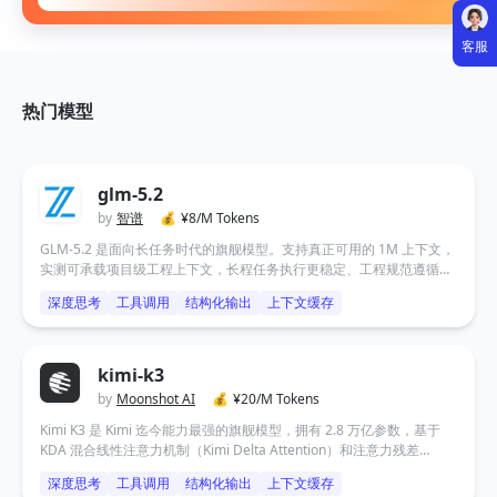
客服
热门模型
glm-5.2
by
智谱
💰
¥
8/M Tokens
GLM-5.2 是面向长任务时代的旗舰模型。支持真正可用的 1M 上下文，
实测可承载项目级工程上下文，长程任务执行更稳定、工程规范遵循更
可靠，开发场景成功率进一步提升。一次任务即可完成“从需求到多端可
深度思考
工具调用
结构化输出
上下文缓存
部署产物”的完整开发链路。
kimi-k3
by
Moonshot AI
💰
¥
20/M Tokens
Kimi K3 是 Kimi 迄今能力最强的旗舰模型，拥有 2.8 万亿参数，基于
KDA 混合线性注意力机制（Kimi Delta Attention）和注意力残差
（Attention Residuals）技术构建，原生支持视觉理解，并拥有 100 万
深度思考
工具调用
结构化输出
上下文缓存
token 上下文窗口。它是全球首个开源的 3 万亿级别模型，面向长程编